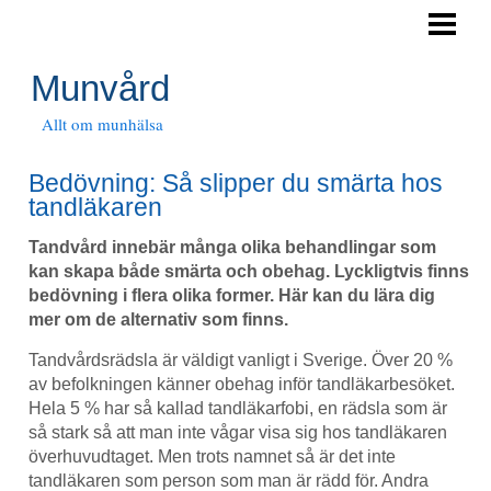
HEM
DÅLIG SMAK I MUNNEN
Munvård
TANDSTEN
Allt om munhälsa
ONT I TANDKÖTTET
Bedövning: Så slipper du smärta hos
tandläkaren
TANDHYGIENIST
Tandvård innebär många olika behandlingar som
BLOGG
kan skapa både smärta och obehag. Lyckligtvis finns
bedövning i flera olika former. Här kan du lära dig
mer om de alternativ som finns.
Tandvårdsrädsla är väldigt vanligt i Sverige. Över 20 %
av befolkningen känner obehag inför tandläkarbesöket.
Hela 5 % har så kallad tandläkarfobi, en rädsla som är
så stark så att man inte vågar visa sig hos tandläkaren
överhuvudtaget. Men trots namnet så är det inte
tandläkaren som person som man är rädd för. Andra