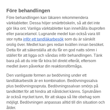
Före behandlingen
Före behandlingen kan läkaren rekommendera
värktabletter. Dessa höjer smärttröskeln, så att det inte
gör lika ont. Vanliga värktabletter kan innehålla ibuprofen
eller paracetamol. Lugnande medel kan också vara till
stor nytta
inför ett tandläkarbesök
som du är särskilt
orolig över. Medlet kan ges redan kvällen innan besöket.
Detta för att säkerställa att du får en god natts sömn i
stället för att ligga och våndas inför behandlingen. Tänk
bara på att du inte får köra bil direkt efteråt, eftersom
medlet även påverkar din reaktionsförmåga.
Den vanligaste formen av bedövning under ett
tandläkarbesök är en kombination. Bedövningssalva
plus bedövningsspruta. Bedövningssalvan smörjs på
tandköttet för att hindra att nålsticket känns. Sprutnålen
är också mycket tunn, för att skapa så lite obehag som
möjligt. Bedövningen anpassas alltid till din situation och
ålder.