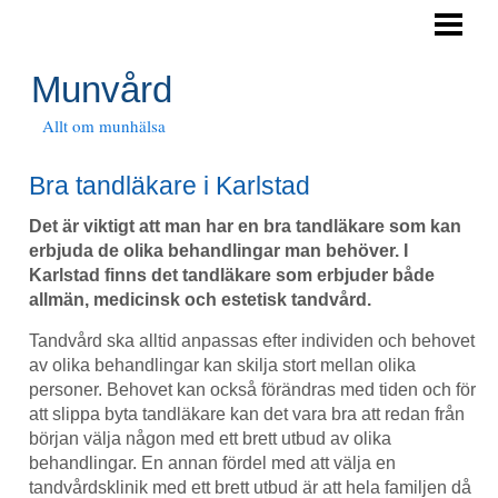
HEM
DÅLIG SMAK I MUNNEN
Munvård
TANDSTEN
Allt om munhälsa
ONT I TANDKÖTTET
Bra tandläkare i Karlstad
TANDHYGIENIST
Det är viktigt att man har en bra tandläkare som kan
erbjuda de olika behandlingar man behöver. I
BLOGG
Karlstad finns det tandläkare som erbjuder både
allmän, medicinsk och estetisk tandvård.
Tandvård ska alltid anpassas efter individen och behovet
av olika behandlingar kan skilja stort mellan olika
personer. Behovet kan också förändras med tiden och för
att slippa byta tandläkare kan det vara bra att redan från
början välja någon med ett brett utbud av olika
behandlingar. En annan fördel med att välja en
tandvårdsklinik med ett brett utbud är att hela familjen då