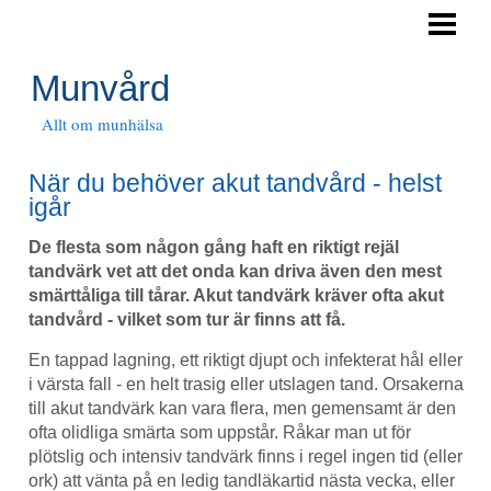
HEM
DÅLIG SMAK I MUNNEN
Munvård
TANDSTEN
Allt om munhälsa
ONT I TANDKÖTTET
När du behöver akut tandvård - helst
igår
TANDHYGIENIST
De flesta som någon gång haft en riktigt rejäl
BLOGG
tandvärk vet att det onda kan driva även den mest
smärttåliga till tårar. Akut tandvärk kräver ofta akut
tandvård - vilket som tur är finns att få.
En tappad lagning, ett riktigt djupt och infekterat hål eller
i värsta fall - en helt trasig eller utslagen tand. Orsakerna
till akut tandvärk kan vara flera, men gemensamt är den
ofta olidliga smärta som uppstår. Råkar man ut för
plötslig och intensiv tandvärk finns i regel ingen tid (eller
ork) att vänta på en ledig tandläkartid nästa vecka, eller